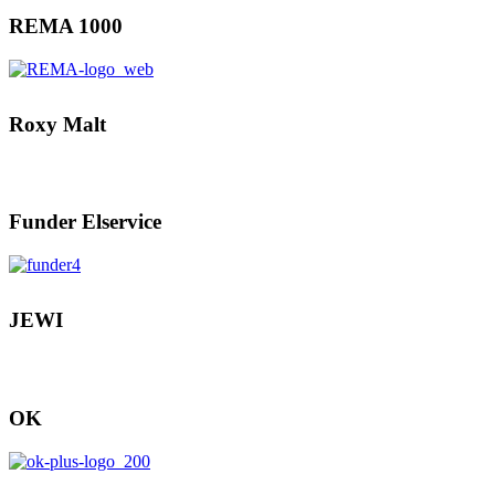
REMA 1000
Roxy Malt
Funder Elservice
JEWI
OK