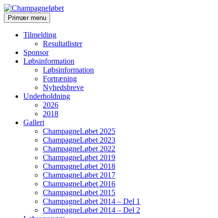
Hop
til
Søg
Primær menu
indhold
Champagneløbet
Tilmelding
Resultatlister
Sponsor
Løbsinformation
Løbsinformation
Fortræning
Nyhedsbreve
Underholdning
2026
2018
Galleri
ChampagneLøbet 2025
ChampagneLøbet 2023
ChampagneLøbet 2022
ChampagneLøbet 2019
ChampagneLøbet 2018
ChampagneLøbet 2017
ChampagneLøbet 2016
ChampagneLøbet 2015
ChampagneLøbet 2014 – Del 1
ChampagneLøbet 2014 – Del 2