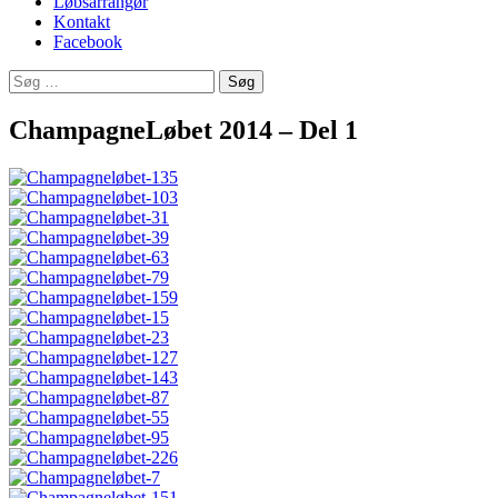
Løbsarrangør
Kontakt
Facebook
Søg
efter:
ChampagneLøbet 2014 – Del 1