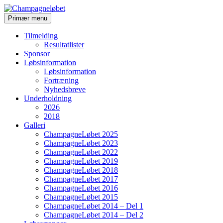
Hop
til
Søg
Primær menu
indhold
Champagneløbet
Tilmelding
Resultatlister
Sponsor
Løbsinformation
Løbsinformation
Fortræning
Nyhedsbreve
Underholdning
2026
2018
Galleri
ChampagneLøbet 2025
ChampagneLøbet 2023
ChampagneLøbet 2022
ChampagneLøbet 2019
ChampagneLøbet 2018
ChampagneLøbet 2017
ChampagneLøbet 2016
ChampagneLøbet 2015
ChampagneLøbet 2014 – Del 1
ChampagneLøbet 2014 – Del 2