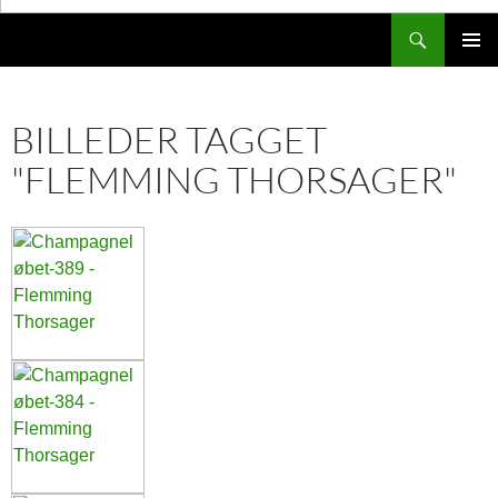
Søg
Champagneløbet
PRIMÆ
MENU
BILLEDER TAGGET
"FLEMMING THORSAGER"